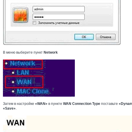
В меню выберите пункт
Network
Затем в настройке
«WAN»
в пункте
WAN Connection Type
поставьте
«Dynam
«Save»
.