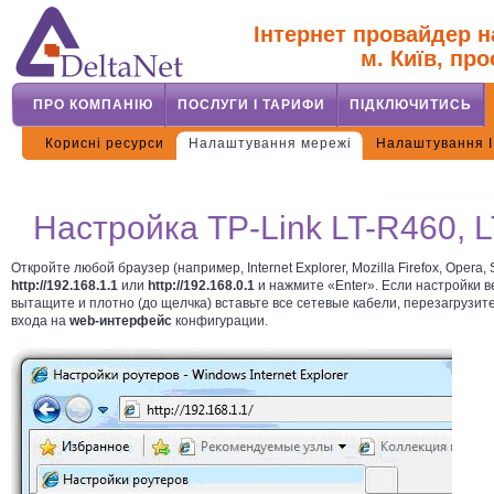
Інтернет провайдер н
м. Київ, про
ПРО КОМПАНІЮ
ПОСЛУГИ І ТАРИФИ
ПІДКЛЮЧИТИСЬ
Корисні ресурси
Налаштування мережі
Налаштування 
Настройка TP-Link LT-R460, 
Откройте любой браузер (например, Internet Explorer, Mozilla Firefox, Opera,
http://192.168.1.1
или
http://192.168.0.1
и нажмите «Enter». Если настройки 
вытащите и плотно (до щелчка) вставьте все сетевые кабели, перезагрузит
входа на
web-интерфейс
конфигурации.