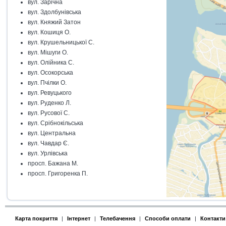
вул. Зарічна
вул. Здолбунівська
вул. Княжий Затон
вул. Кошиця О.
вул. Крушельницької С.
вул. Мішуги О.
вул. Олійника С.
вул. Осокорська
вул. Пчілки О.
вул. Ревуцького
вул. Руденко Л.
вул. Русової С.
вул. Срібнокільська
вул. Центральна
вул. Чавдар Є.
вул. Урлівська
просп. Бажана М.
просп. Григоренка П.
Карта покриття
|
Інтернет
|
Телебачення
|
Способи оплати
|
Контакти