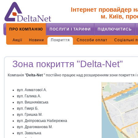
Інтернет провайдер н
м. Київ, про
ПРО КОМПАНІЮ
ПОСЛУГИ І ТАРИФИ
ПІДКЛЮЧИТИСЬ
Акції
Новини
Покриття
Способи оплат
Соціальні 
Зона покриття "Delta-Net"
Компанія "
Delta-Net
" постійно працює над розширенням зони покриття і
вул. Ахматової А.
вул. Галика А.
вул. Вишняківська
вул. Гмирі Б.
вул. Гришка М.
вул. Дніпровська Набережна
вул. Драгоманова М.
вул. Завальна