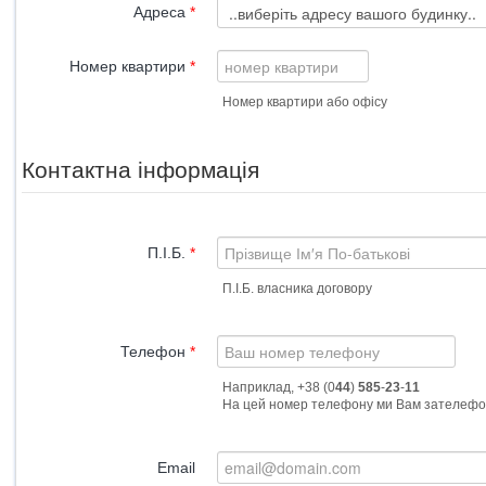
Адреса
*
Номер квартири
*
Номер квартири або офісу
Контактна інформація
П.І.Б.
*
П.І.Б. власника договору
Телефон
*
Наприклад, +38 (0
44
)
585
-
23
-
11
Email