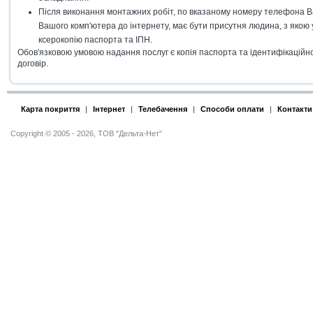
Після виконання монтажних робіт, по вказаному номеру телефона Ва
Вашого комп′ютера до інтернету, має бути присутня людина, з якою у
ксерокопію паспорта та ІПН.
Обов′язковою умовою надання послуг є копія паспорта та ідентифікаційного
договір.
Карта покриття
|
Інтернет
|
Телебачення
|
Способи оплати
|
Контакти
Copyright © 2005 - 2026, ТОВ "Дельта-Нет"