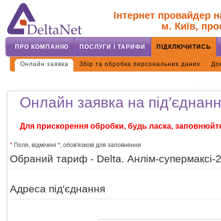
Інтернет провайдер н
м. Київ, про
ПРО КОМПАНІЮ
ПОСЛУГИ І ТАРИФИ
ПІДКЛЮЧИТИСЬ
Онлайн заявка
Збір та обробка персональних даних
До
Онлайн заявка на під′єднанн
Для прискорення обробки, будь ласка, заповнюйт
*
Поля, відмічені *, обов′язкові для заповнення
Обраний тариф - Delta. Анлім-супермаксі-2
Адреса під′єднання